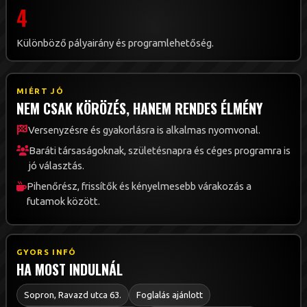
4
Különböző pályairány és programlehetőség.
MIÉRT JÓ
NEM CSAK KÖRÖZÉS, HANEM RENDES ÉLMÉNY
Versenyzésre és gyakorlásra is alkalmas nyomvonal.
Baráti társaságoknak, születésnapra és céges programra is
jó választás.
Pihenőrész, frissítők és kényelmesebb várakozás a
futamok között.
GYORS INFÓ
HA MOST INDULNÁL
Sopron, Ravazd utca 63.
Foglalás ajánlott