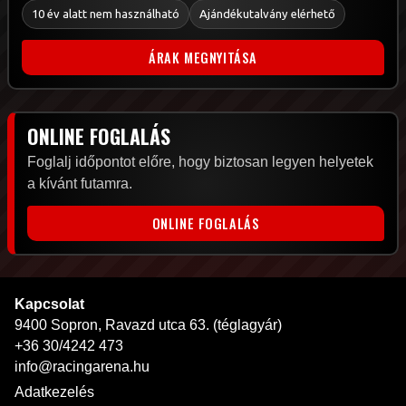
10 év alatt nem használható
Ajándékutalvány elérhető
ÁRAK MEGNYITÁSA
ONLINE FOGLALÁS
Foglalj időpontot előre, hogy biztosan legyen helyetek
a kívánt futamra.
ONLINE FOGLALÁS
Kapcsolat
9400 Sopron, Ravazd utca 63. (téglagyár)
+36 30/4242 473
info@racingarena.hu
Adatkezelés