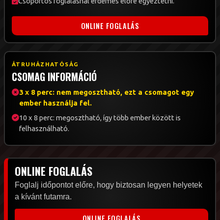
Csoportos foglalásnál érdemes előre egyeztetni.
ONLINE FOGLALÁS
ÁTRUHÁZHATÓSÁG
CSOMAG INFORMÁCIÓ
3 x 8 perc: nem megosztható, ezt a csomagot egy
ember használja fel.
10 x 8 perc: megosztható, így több ember között is
felhasználható.
ONLINE FOGLALÁS
Foglalj időpontot előre, hogy biztosan legyen helyetek
a kívánt futamra.
ONLINE FOGLALÁS