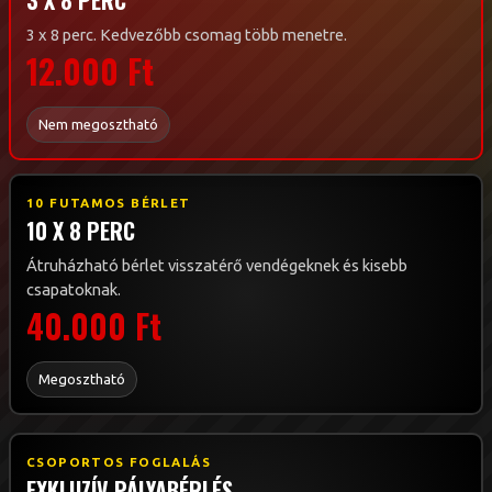
3 X 8 PERC
3 x 8 perc. Kedvezőbb csomag több menetre.
12.000 Ft
Nem megosztható
10 FUTAMOS BÉRLET
10 X 8 PERC
Átruházható bérlet visszatérő vendégeknek és kisebb
csapatoknak.
40.000 Ft
Megosztható
CSOPORTOS FOGLALÁS
EXKLUZÍV PÁLYABÉRLÉS