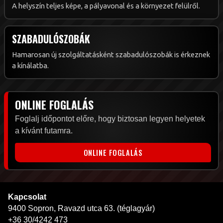
A helyszín teljes képe, a pályavonal és a környezet felülről.
SZABADULÓSZOBÁK
Hamarosan új szolgáltatásként szabadulószobák is érkeznek
a kínálatba.
ONLINE FOGLALÁS
Foglalj időpontot előre, hogy biztosan legyen helyetek
a kívánt futamra.
ONLINE FOGLALÁS
Kapcsolat
9400 Sopron, Ravazd utca 63. (téglagyár)
+36 30/4242 473