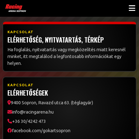
KAPCSOLAT
ELÉRHETŐSÉG, NYITVATARTÁS, TÉRKÉP
Ha foglalás, nyitvatartás vagy megközelítés miatt keresnél
minket, itt megtalálod a legfontosabb információkat egy
helyen.
KAPCSOLAT
ELÉRHETŐSÉGEK
9400 Sopron, Ravazd utca 63. (téglagyár)
info@racingarena.hu
+36 30/4242 473
facebook.com/gokartsopron